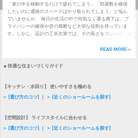
「家の中を移動するだけで疲れてしまう」「部屋数を確保
したいのに通路のスペースばかり取られてしまう」と悩ん
でいませんか。 毎日の生活の中で何気なく通る廊下は、プ
ライバシーの確保や音の遮断など大切な役割を持っていま
す。しかし、設計の工夫次第では、その長さをコンパクト
に抑え、居住スペースをぐっと広げることが可能です。 こ
の記事では、廊下の役割や必要性を見直しながら、通路を
READ MORE »
すっきりと短縮して暮らしやすい間取りをつくる具体的な
コツを詳しく解説します。 廊下の役割と本当に必要な理由
■ 快適な住まいづくりガイド
家を建てたりリノベーションしたりする際、「廊下はでき
るだけなくしたい」という声をよく耳にします。まずは、
そもそも廊下にはどのようなメリットや機能があるのかを
【キッチン・水回り】 使いやすさを極める
整理してみましょう。 プライバシーと音のコントロール 廊
＞ [選び方のコツ]
｜
＞ [近くのショールームを探す]
下の大きなメリットは、部屋と部屋の間にクッションの役
割を持たせることです。リビングから直接個室に出入りす
る場合と比べて、玄関や他の居室からの視線や生活音が気
【空間設計】 ライフスタイルに合わせる
になりにくくなります。特に、家族の生活時間帯が異なる
＞ [選び方のコツ]
｜
＞ [近くのショールームを探す]
場合や、来客時にプライベートな空間を隠したい場合には
重要な役割を果たします。 冷暖房効率と温度差の調整 部屋