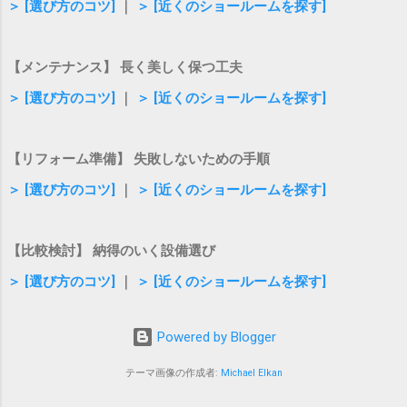
す。 土間のある暮らしの具体的な活用アイデア 土間の使い
＞ [選び方のコツ]
｜
＞ [近くのショールームを探す]
方はアイデア次第で無限に広がります。ここでは、日常を
豊かにする具体的な活用法をご紹介します。 1. アウトドア
用品や趣味のメンテナンススペース キャンプ道具、自転
【メンテナンス】 長く美しく保つ工夫
車、サーフボード、釣り道具など、外で使うアイテムは収
＞ [選び方のコツ]
｜
＞ [近くのショールームを探す]
納場所に困りがちです。土間があれば、そのままの状態で
たっぷり収納できます。さらに、室内にいながら大切な自
転車やギアのお手入れができるため、趣味の時間がより充
【リフォーム準備】 失敗しないための手順
実します。 2. 雨の日も安心の室内物干し＆ペットの足洗い
＞ [選び方のコツ]
｜
＞ [近くのショールームを探す]
場 天気の悪い日や花粉の季節に便利なのが、土間を家事ス
ペースとして活用する方法です。濡れた傘やレインコート
をそのまま置いておけるほか、散歩帰りのペットの足を洗
【比較検討】 納得のいく設備選び
うスペースとしても大活躍します。リビングに汚れを持ち
＞ [選び方のコツ]
｜
＞ [近くのショールームを探す]
込まずに済むため、家事の負担が軽くなります。 3. 開放感
のあるセカンドリビングやカフェ風スペース 土間にベンチ
やチェアを置けば、おしゃれなカフェのような空間に仕上
Powered by Blogger
がります。大きな窓とつなげることで、外の緑や光を身近
に感じながらリラックスできるセカンドリビングとして楽
テーマ画像の作成者:
Michael Elkan
しめます。友人を招いてお茶をしたり、読書をし...