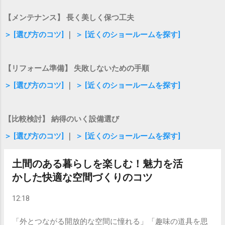
と玄関を廊下で仕切ることで、外気の侵入や室内の空気の
【メンテナンス】 長く美しく保つ工夫
出入りを和らげる効果があります。リビング階段やドアレ
＞ [選び方のコツ]
｜
＞ [近くのショールームを探す]
スの空間が増えている現代ですが、適度な仕切りがあるこ
とで家全体の温度差を緩やかに保ちやすくなります。 廊下
が長すぎることによるデメリット 一方で、通路としての空
【リフォーム準備】 失敗しないための手順
間が長すぎると、いくつかのデメリットが生じます。 居住
スペースの圧迫 ：通路に取られている面積の分、リビング
＞ [選び方のコツ]
｜
＞ [近くのショールームを探す]
や収納、個室の広さが制限されてしまいます。 建築コスト
の増加 ：床面積や壁の施工部分が増えるため、新築やリフ
【比較検討】 納得のいく設備選び
ォームの際に費用がかさむ原因になります。 動線の非効率
さ ：移動のたびに長い通路を通る必要があり、家事や毎日
＞ [選び方のコツ]
｜
＞ [近くのショールームを探す]
の移動に無駄な時間が生まれます。 廊下を短縮して住空間
を広げる間取りのコツ ここからは、限られた床面積を有効
土間のある暮らしを楽しむ！魅力を活
活用し、通路を最小限に抑えながら快適性を保つための具
かした快適な空間づくりのコツ
体的な設計アイデアをご紹介します。 1. リビングアクセス
型の間取りを採用する 各居室への出入り口を廊下ではな
12:18
く、家族が集まるリビングやダイニングに直接配置する方
法です。これにより、家の中の移動がシンプルになり、通
「外とつながる開放的な空間に憧れる」「趣味の道具を思