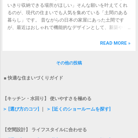
路スペースを大幅に削ることができま...
いきり収納できる場所がほしい」そんな願いを叶えてくれ
るのが、現代の住まいでも人気を集めている「土間のある
暮らし」です。 昔ながらの日本の家屋にあった土間です
が、最近はおしゃれで機能的なデザインとして、新築やリ
ノベーションで取り入れる人が増えています。 室内であり
ながら外のような使い方ができる土間は、毎日の生活をぐ
READ MORE »
っと便利に、そして楽しくしてくれます。この記事では、
土間の魅力から具体的な活用アイデア、快適に過ごすため
その他の投稿
のポイントまで詳しく解説します。 土間とは？現代の住ま
いに取り入れる魅力 土間とは、床を張らずに土やコンクリ
■ 快適な住まいづくりガイド
ートのまま仕上げた、室内と屋外をゆるやかにつなぐ空間
のことです。昔の家では炊事場や作業スペースとして使わ
れていましたが、現代の住まいではデザイン性と実用性を
【キッチン・水回り】 使いやすさを極める
兼ねた多目的スペースとして進化しています。 最大の魅力
は、靴を履いたまま出入りできる自由度の高さです。室内
＞ [選び方のコツ]
｜
＞ [近くのショールームを探す]
でありながら汚れを気にせず使えるため、ライフスタイル
に合わせたさまざまな使い道が広がります。天候に左右さ
【空間設計】 ライフスタイルに合わせる
れず、自分の好きなことに没頭できる空間が手に入りま