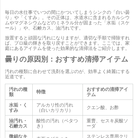
毎日の水仕事でいつの間にかついてしまうシンクの「白い曇
り」や「くすみ」。その正体は、水道水に含まれるカルシウ
ムやマグネシウムなどのミネラル分が固まった「水垢（スケ
ール）」や、石鹸カス、油汚れです。
放置すると頑固な汚れになりますが、適切な手順で掃除すれ
ば、プロ級の輝きを取り戻すことができます。ここでは、家
庭にあるアイテムを使った効果的な清掃法をご紹介します。
曇りの原因別：おすすめ清掃アイテム
汚れの種類に合わせて洗剤を選ぶのが、効率よく綺麗にする
近道です。
汚れの種
おすすめの清掃アイ
特徴
類
テム
水垢・く
アルカリ性の汚れ
クエン酸、お酢
すみ
（白いカリカリ）
油汚れ・
酸性の汚れ（ベタつ
重曹、セスキ炭酸ソ
石鹸カス
き）
ーダ
微細なキ
ステンレス専用クリ