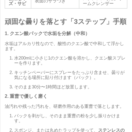
表面のザラつき
ズ・サビ
ームクレンザー
頑固な曇りを落とす「3ステップ」手順
1. クエン酸パックで水垢を分解（中和）
水垢はアルカリ性なので、酸性のクエン酸で中和して浮かし
ます。
水200mlに小さじ1のクエン酸を溶かし、クエン酸スプレ
ーを作ります。
キッチンペーパーにスプレーをたっぷり含ませ、曇りが
気になる場所に貼り付けます（パック）。
そのまま30分〜1時間ほど放置します。
2. 重曹で優しく磨く
油汚れや残った汚れを、研磨作用のある重曹で落とします。
パックを剥がし、そのまま重曹の粉を少し振りかけま
す。
スポンジ、または丸めたラップを使って、
ステンレスの