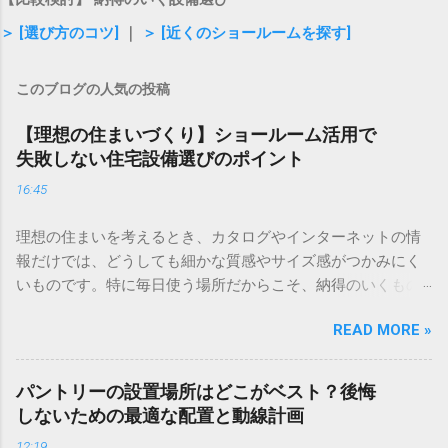
＞ [選び方のコツ]
｜
＞ [近くのショールームを探す]
このブログの人気の投稿
【理想の住まいづくり】ショールーム活用で
失敗しない住宅設備選びのポイント
16:45
理想の住まいを考えるとき、カタログやインターネットの情
報だけでは、どうしても細かな質感やサイズ感がつかみにく
いものです。特に毎日使う場所だからこそ、納得のいくもの
を選びたいですよね。そんな時に役立つのが、実際に目で見
READ MORE »
て、触れて確かめられるショールームです。 全国に展開する
ショールームでは、専任のアドバイザーがあなたの暮らしに
合わせたプランを丁寧に提案してくれます。事前の予約で待
パントリーの設置場所はどこがベスト？後悔
ち時間もなく、じっくりと相談できるため、今の住まいのお
しないための最適な配置と動線計画
悩み解決にもつながります。 ＞ [お近くのショールームを検
12:19