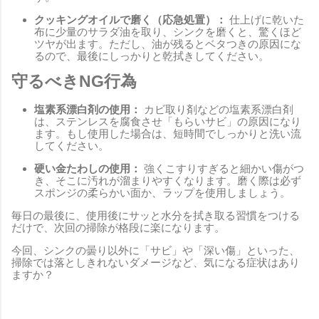
クッキングオイルで磨く（応急処置）：
仕上げに乾いた
布に少量のサラダ油を取り、シンクを磨くと、驚くほど
ツヤが出ます。ただし、油が残るとベタつきの原因にな
るので、最後にしっかりと乾拭きしてください。
守るべきNG行為
塩素系漂白剤の使用：
カビ取り剤などの塩素系漂白剤
は、ステンレスを腐食させ「もらいサビ」の原因になり
ます。もし使用した場合は、短時間でしっかりと洗い流
してください。
硬い金たわしの使用：
強くこすりすぎると細かい傷がつ
き、そこに汚れが溜まりやすくなります。磨く際は必ず
スポンジの柔らかい面か、ラップを使用しましょう。
毎日の最後に、使用後にサッと水分を拭き取る習慣をつける
だけで、次回の掃除が格段に楽になります。
今回、シンクの曇り以外に「サビ」や「深い傷」といった、
掃除では落としきれないダメージなど、気になる症状はあり
ますか？