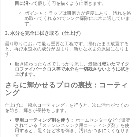
目に沿って
優しく円を描くように磨きます。
ポイント：
ラップは研磨力が適度にあり、汚れを絡
め取ってくれるのでシンク掃除に非常に適していま
す。
3. 水分を完全に拭き取る（仕上げ）
曇り取りにおいて最も重要な工程です。濡れたまま放置する
と、再び水道水の成分が固まり、新たな水垢の原因になりま
す。
磨き終わったら水でしっかり流し、最後は
乾いたマイク
ロファイバークロス等で水分を一切残さないように拭き
上げます。
さらに輝かせるプロの裏技：コーティ
ング
仕上げに「撥水コーティング」を行うと、次に汚れがつくの
を防ぎ、輝きが長持ちします。
専用コーティング剤を使う：
ホームセンターなどで販売
されている「ステンレスシンク用コーティング剤」を使
用すると、驚くほど水を弾き、汚れがつきにくくなりま
す。