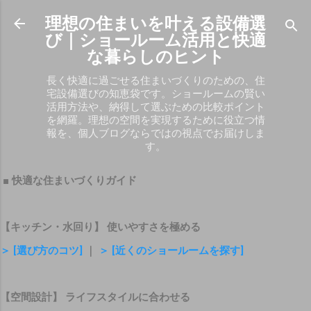
スキップしてメイン コンテンツに移動
理想の住まいを叶える設備選
び｜ショールーム活用と快適
な暮らしのヒント
長く快適に過ごせる住まいづくりのための、住
宅設備選びの知恵袋です。ショールームの賢い
活用方法や、納得して選ぶための比較ポイント
を網羅。理想の空間を実現するために役立つ情
報を、個人ブログならではの視点でお届けしま
す。
■ 快適な住まいづくりガイド
【キッチン・水回り】 使いやすさを極める
＞ [選び方のコツ]
｜
＞ [近くのショールームを探す]
【空間設計】 ライフスタイルに合わせる