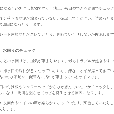
になるため無理は禁物ですが、地上から目視できる範囲でチェッ
れ：
落ち葉や泥が溜まっていないか確認してください。詰まったま
の原因になったりします。
レート屋根や瓦がズレていたり、割れていたりしないか確認します
！水回りのチェック
などの水回りは、湿気が溜まりやすく、最もトラブルが起きやす
：
排水口の流れが悪くなっていないか、嫌なニオイが漂ってきてい
内の封水不足や、配管内に汚れが溜まっているサインです。
口の付け根やシャワーヘッドから水が滲んでいないかチェックしま
駄になり、周囲を湿らせてカビを発生させる原因になります。
：
洗面台やトイレの床が柔らかくなっていたり、変色していたりし
あります。