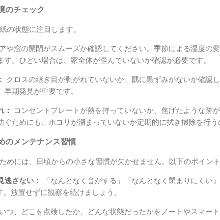
境のチェック
紙の状態に注目します。
アや窓の開閉がスムーズか確認してください。季節による湿度の変
ます。ひどい場合は、家全体が歪んでいないか確認が必要です。
：
クロスの継ぎ目が剥がれていないか、隅に黒ずみがないか確認し
、早期発見が重要です。
れ：
コンセントプレートが熱を持っていないか、焦げたような跡が
防ぐためにも、ホコリが溜まっていないか定期的に拭き掃除を行う
めのメンテナンス習慣
ためには、日頃からの小さな習慣が欠かせません。以下のポイン
見逃さない：
「なんとなく音がする」「なんとなく閉まりにくい」
です。放置せずに観察を続けましょう。
いつ、どこを点検したか、どんな状態だったかをノートやスマート