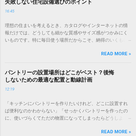
失敗しない住宅設備選びのポイント
16:45
理想の住まいを考えるとき、カタログやインターネットの情
報だけでは、どうしても細かな質感やサイズ感がつかみにく
いものです。特に毎日使う場所だからこそ、納得のいくもの
を選びたいですよね。そんな時に役立つのが、実際に目で見
READ MORE »
て、触れて確かめられるショールームです。 全国に展開する
ショールームでは、専任のアドバイザーがあなたの暮らしに
合わせたプランを丁寧に提案してくれます。事前の予約で待
パントリーの設置場所はどこがベスト？後悔
ち時間もなく、じっくりと相談できるため、今の住まいのお
しないための最適な配置と動線計画
悩み解決にもつながります。 ＞ [お近くのショールームを検
12:19
索・来場予約する] マイホームの計画やリフォームを考え始め
たとき、まずカタログやウェブサイトで情報収集をする方は
「キッチンにパントリーを作りたいけれど、どこに設置すれ
多いでしょう。画面越しに見る美しい写真や詳細なスペック
ば便利なのかわからない」「せっかくパントリーを作ったの
はとても魅力的ですが、実際に生活を始めてみると「思って
に、使いづらくてただの物置になってしまったらどうしよ
いたイメージと少し違う」「使い勝手が想像と違った」とい
う」と悩んでいませんか？ 食材のストックや普段使わない調
う後悔の声も少なくありません。 住まいという大きな買い物
READ MORE »
理器具をすっきりと収納できるパントリーは、整理整頓され
において、心から納得できる選択をするためには、現物を確