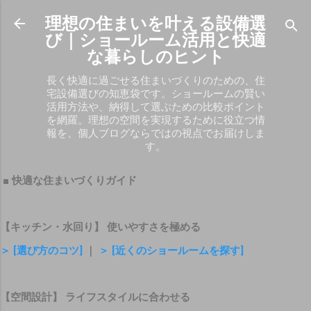
スキップしてメイン コンテンツに移動
理想の住まいを叶える設備選
び｜ショールーム活用と快適
な暮らしのヒント
長く快適に過ごせる住まいづくりのための、住
宅設備選びの知恵袋です。ショールームの賢い
活用方法や、納得して選ぶための比較ポイント
を網羅。理想の空間を実現するために役立つ情
報を、個人ブログならではの視点でお届けしま
す。
■ 快適な住まいづくりガイド
【キッチン・水回り】 使いやすさを極める
＞ [選び方のコツ]
｜
＞ [近くのショールームを探す]
【空間設計】 ライフスタイルに合わせる