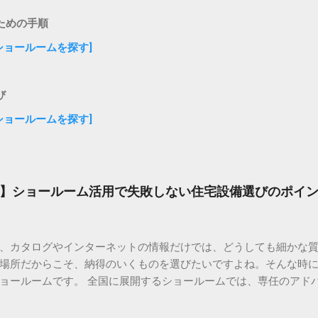
ための手順
ショールームを探す]
び
ショールームを探す]
】ショールーム活用で失敗しない住宅設備選びのポイ
、カタログやインターネットの情報だけでは、どうしても細かな
場所だからこそ、納得のいくものを選びたいですよね。そんな時
ョールームです。 全国に展開するショールームでは、専任のアド
提案してくれます。事前の予約で待ち時間もなく、じっくりと相
す。 ＞ [お近くのショールームを検索・来場予約する] マイホー