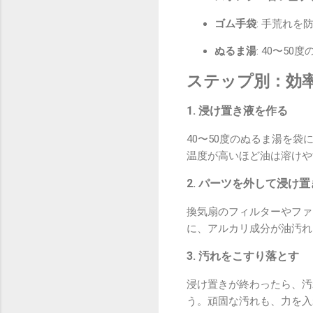
ゴム手袋
: 手荒れ
ぬるま湯
: 40〜5
ステップ別：効
1. 浸け置き液を作る
40〜50度のぬるま湯を
温度が高いほど油は溶けや
2. パーツを外して浸け置
換気扇のフィルターやファ
に、アルカリ成分が油汚れ
3. 汚れをこすり落とす
浸け置きが終わったら、汚
う。頑固な汚れも、力を入