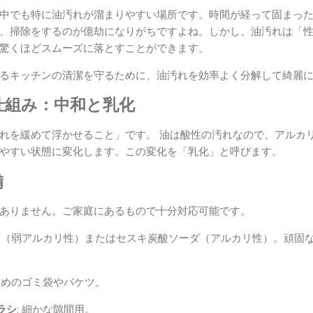
中でも特に油汚れが溜まりやすい場所です。時間が経って固まっ
、掃除をするのが億劫になりがちですよね。しかし、油汚れは「
驚くほどスムーズに落とすことができます。
るキッチンの清潔を守るために、油汚れを効率よく分解して綺麗
仕組み：中和と乳化
れを緩めて浮かせること」です。 油は酸性の汚れなので、アルカ
やすい状態に変化します。この変化を「乳化」と呼びます。
備
ありません。ご家庭にあるもので十分対応可能です。
重曹（弱アルカリ性）またはセスキ炭酸ソーダ（アルカリ性）。頑固
大きめのゴミ袋やバケツ。
ラシ
: 細かな隙間用。