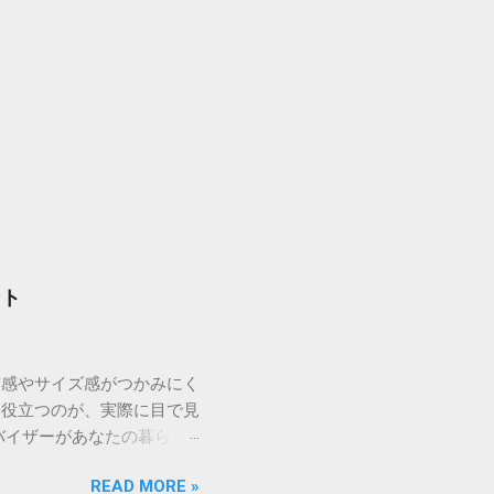
ント
質感やサイズ感がつかみにく
に役立つのが、実際に目で見
バイザーがあなたの暮らし
談できるため、今の住まいの
READ MORE »
ムの計画やリフォームを考え