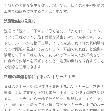
間取りの大幅な変更が難しい場合でも、日々の運用や収納の
工夫で動線を改善することは可能です。
洗濯動線の見直し
洗濯は「洗う」「干す」「取り込む」「たたむ」「しまう」
という工程が多く、最も移動が発生しやすい家事です。ラン
ドリールームから物干し場、そして家族それぞれの収納場所
までの距離を見直してみましょう。可能であれば、乾燥機を
活用して干す工程を省く、あるいは取り込んだ洗濯物をすぐ
に畳める作業台を設置するなど、場所の機能を統合すること
で動線を短縮できます。
料理の準備を楽にするパントリーの工夫
食材のストックや調理道具を管理するパントリーは、料理の
動線において重要な役割を果たします。よく使う調味料や乾
物は、キッチンから一歩で届く範囲に収納しましょう。ま
た、買い物から帰ってきた際、玄関からキッチンまでのルー
ト上にパントリーを配置できると、重い荷物を運ぶ時間が短