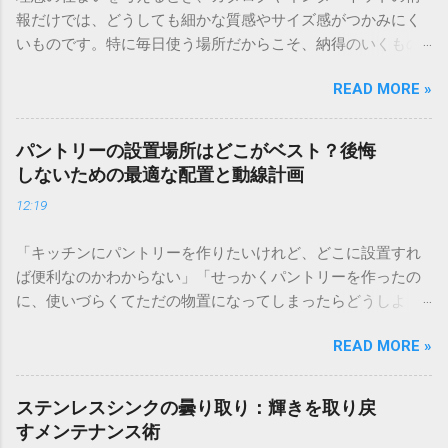
報だけでは、どうしても細かな質感やサイズ感がつかみにく
いものです。特に毎日使う場所だからこそ、納得のいくもの
を選びたいですよね。そんな時に役立つのが、実際に目で見
READ MORE »
て、触れて確かめられるショールームです。 全国に展開する
ショールームでは、専任のアドバイザーがあなたの暮らしに
合わせたプランを丁寧に提案してくれます。事前の予約で待
パントリーの設置場所はどこがベスト？後悔
ち時間もなく、じっくりと相談できるため、今の住まいのお
しないための最適な配置と動線計画
悩み解決にもつながります。 ＞ [お近くのショールームを検
12:19
索・来場予約する] マイホームの計画やリフォームを考え始め
たとき、まずカタログやウェブサイトで情報収集をする方は
「キッチンにパントリーを作りたいけれど、どこに設置すれ
多いでしょう。画面越しに見る美しい写真や詳細なスペック
ば便利なのかわからない」「せっかくパントリーを作ったの
はとても魅力的ですが、実際に生活を始めてみると「思って
に、使いづらくてただの物置になってしまったらどうしよ
いたイメージと少し違う」「使い勝手が想像と違った」とい
う」と悩んでいませんか？ 食材のストックや普段使わない調
う後悔の声も少なくありません。 住まいという大きな買い物
READ MORE »
理器具をすっきりと収納できるパントリーは、整理整頓され
において、心から納得できる選択をするためには、現物を確
た美しいキッチンを保つための必須スペースです。しかし、
認するプロセスが欠かせません。そこで今回は、住宅設備の
家事の動きに合わない場所に作ってしまうと、出し入れが面
ショールームを賢く活用し、理想の空間を作り上げるための
ステンレスシンクの曇り取り：輝きを取り戻
倒になり、引き出しの奥で賞味期限切れの食品が眠ってしま
ポイントを徹底解説します。後悔しない設備選びのヒントを
すメンテナンス術
う原因になります。 パントリーの設置で大切なのは、ただ収