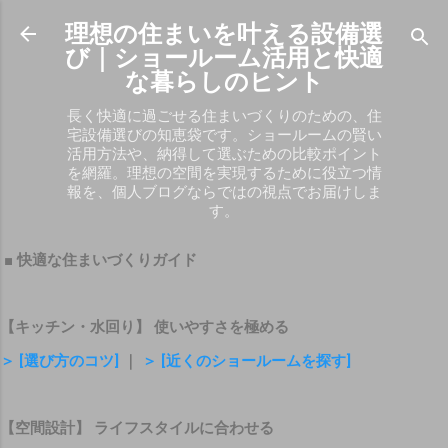
スキップしてメイン コンテンツに移動
理想の住まいを叶える設備選
び｜ショールーム活用と快適
な暮らしのヒント
長く快適に過ごせる住まいづくりのための、住
宅設備選びの知恵袋です。ショールームの賢い
活用方法や、納得して選ぶための比較ポイント
を網羅。理想の空間を実現するために役立つ情
報を、個人ブログならではの視点でお届けしま
す。
■ 快適な住まいづくりガイド
【キッチン・水回り】 使いやすさを極める
＞ [選び方のコツ]
｜
＞ [近くのショールームを探す]
【空間設計】 ライフスタイルに合わせる